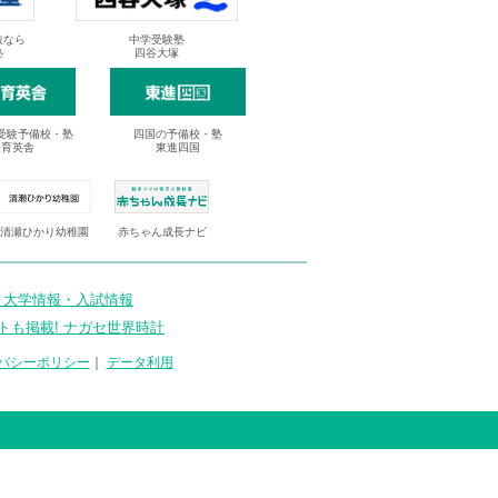
抜なら
中学受験塾
塾
四谷大塚
受験予備校・塾
四国の予備校・塾
進育英舎
東進四国
清瀬ひかり幼稚園
赤ちゃん成長ナビ
 大学情報・入試情報
トも掲載! ナガセ世界時計
バシーポリシー
｜
データ利用