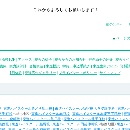
これからよろしくお願いします！
前の記事へ
|
ページ
橋校TOP
|
アクセス
|
校舎の様子
|
校舎からのお知らせ
|
担任助手の紹介
|
校舎イベ
案内
|
実力講師陣
|
合格実績
|
東進模試
|
学費・申込手続き
|
東進生向けPOS
|
資料
1日体験
|
東進広告ギャラリー
|
プライバシー・ポリシー
|
サイトマップ
校
|
東進ハイスクール勝どき駅上校
|
東進ハイスクール新宿校 大学受験本科
|
東進ハ
人形町校
<城北地区>
東進ハイスクール赤羽校
|
東進ハイスクール本郷三丁目校
|
東
クール金町校
|
東進ハイスクール亀戸校
|
東進ハイスクール北千住校
|
東進ハイスク
葛西校
|
東進ハイスクール船堀校
|
東進ハイスクール門前仲町校
<城西地区>
東進ハ
寺校
|
東進ハイスクール石神井校
|
東進ハイスクール巣鴨校
|
東進ハイスクール成増