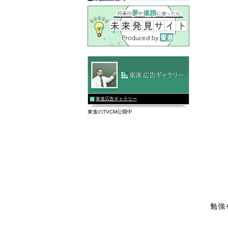
東進広告ギャラリー
東進のTVCM公開中
勉強