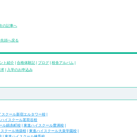
次の記事へ
の先頭へ戻る
ント紹介
|
合格体験記
|
ブログ
|
校舎アルバム
|
請求
|
入学のお申込み
イスクール新宿エルタワー校
|
進ハイスクール茗荷谷校
ール錦糸町校
|
東進ハイスクール豊洲校
|
イスクール池袋校
|
東進ハイスクール大泉学園校
|
校
|
東進ハイスクール練馬校