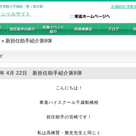
 大学受験の予備校・塾｜東京都
永瀬昭幸 理事
グ
»
新担任助手紹介第8弾
グ
8年 4月 22日 新担任助手紹介第8弾
こんにちは！
東進ハイスクール千歳船橋校
担任助手の宮崎です！
私は高橋賢・雅史先生と同じく