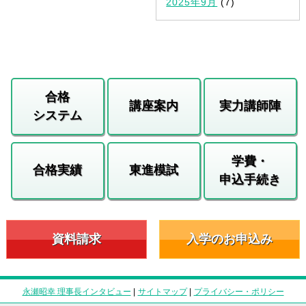
2025年9月
(7)
合格
講座案内
実力講師陣
システム
学費・
合格実績
東進模試
申込手続き
資料請求
入学のお申込み
永瀬昭幸 理事長インタビュー
|
サイトマップ
|
プライバシー・ポリシー