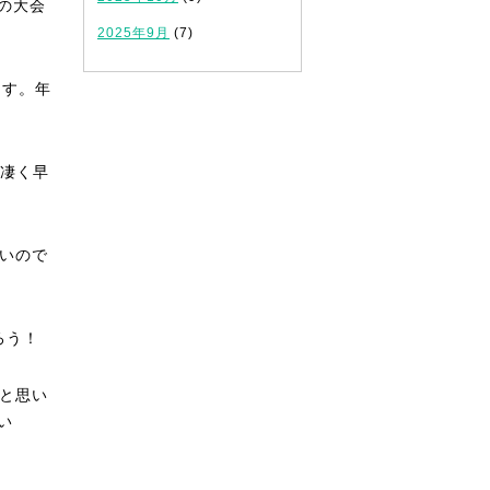
の大会
2025年9月
(7)
ます。年
物凄く早
いので
ろう！
と思い
い