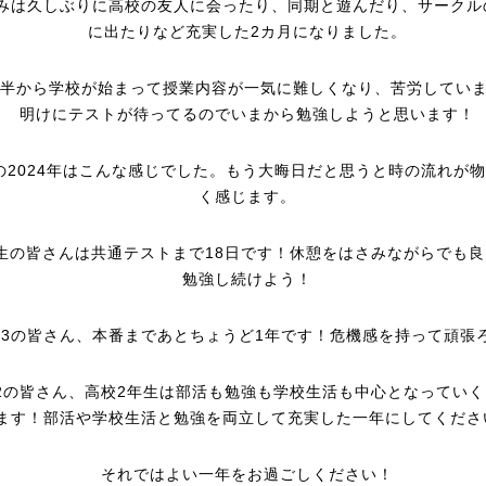
みは久しぶりに高校の友人に会ったり、同期と遊んだり、サークル
に出たりなど充実した2カ月になりました。
後半から学校が始まって授業内容が一気に難しくなり、苦労してい
明けにテストが待ってるのでいまから勉強しようと思います！
の2024年はこんな感じでした。もう大晦日だと思うと時の流れが
く感じます。
生の皆さんは共通テストまで18日です！休憩をはさみながらでも良
勉強し続けよう！
高3の皆さん、本番まであとちょうど1年です！危機感を持って頑張
2の皆さん、高校2年生は部活も勉強も学校生活も中心となっていく
ます！部活や学校生活と勉強を両立して充実した一年にしてくださ
それではよい一年をお過ごしください！