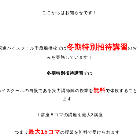
ここからはお知らせです！
冬期特別招待講習
東進ハイスクール千歳船橋校では
のお
みを実施しています！
冬期特別招待講習
では
無料
ハイスクールの自慢である実力講師陣の授業を
で
体験するこ
ます！
１講座５コマの講座を最大3講座
最大15コマ
つまり
の授業を無料で受けられます！