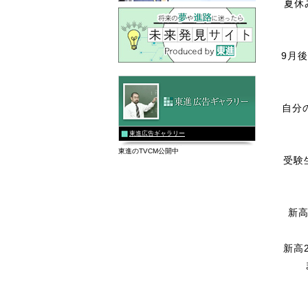
夏休
9月
自分
東進広告ギャラリー
東進のTVCM公開中
受験
新
新高