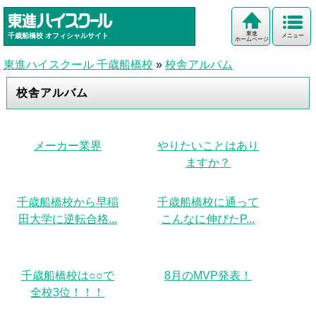
東進
千歳船橋校
オフィシャルサイト
メニュー
ホームページ
東進ハイスクール 千歳船橋校
»
校舎アルバム
校舎アルバム
メーカー業界
やりたいことはあり
ますか？
千歳船橋校から早稲
千歳船橋校に通って
田大学に逆転合格...
こんなに伸びたP...
千歳船橋校は○○で
8月のMVP発表！
全校3位！！！