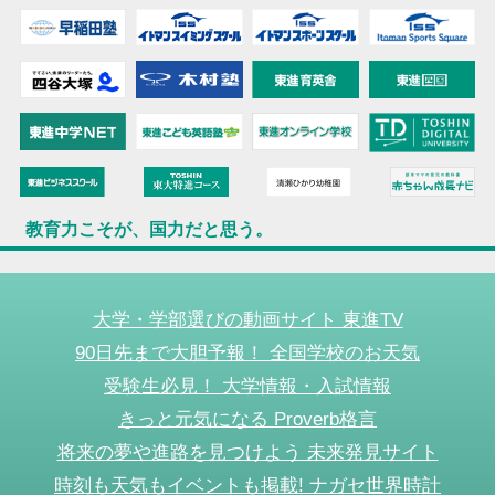
教育力こそが、国力だと思う。
大学・学部選びの動画サイト 東進TV
90日先まで大胆予報！ 全国学校のお天気
受験生必見！ 大学情報・入試情報
きっと元気になる Proverb格言
将来の夢や進路を見つけよう 未来発見サイト
時刻も天気もイベントも掲載! ナガセ世界時計