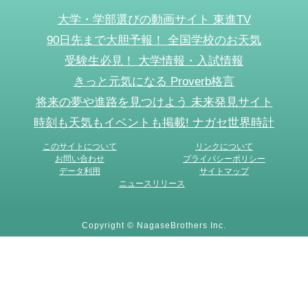
大学・学部選びの動画サイト 東進TV
90日先まで大胆予報！ 全国学校のお天気
受験生必見！ 大学情報・入試情報
きっと元気になる Proverb格言
将来の夢や進路を見つけよう 未来発見サイト
時刻も天気もイベントも掲載! ナガセ世界時計
このサイトについて
リンクについて
お問い合わせ
プライバシーポリシー
データ利用
サイトマップ
ニュースリリース
Copyright © NagaseBrothers Inc.