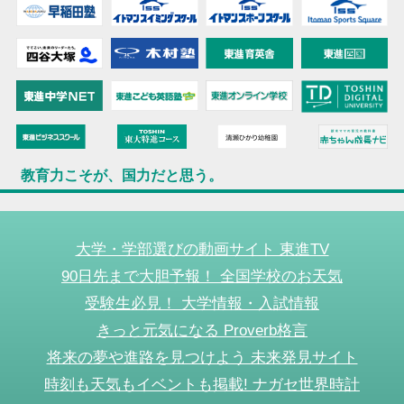
教育力こそが、国力だと思う。
大学・学部選びの動画サイト 東進TV
90日先まで大胆予報！ 全国学校のお天気
受験生必見！ 大学情報・入試情報
きっと元気になる Proverb格言
将来の夢や進路を見つけよう 未来発見サイト
時刻も天気もイベントも掲載! ナガセ世界時計