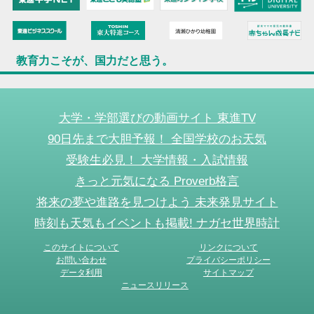
教育力こそが、国力だと思う。
大学・学部選びの動画サイト 東進TV
90日先まで大胆予報！ 全国学校のお天気
受験生必見！ 大学情報・入試情報
きっと元気になる Proverb格言
将来の夢や進路を見つけよう 未来発見サイト
時刻も天気もイベントも掲載! ナガセ世界時計
このサイトについて
リンクについて
お問い合わせ
プライバシーポリシー
データ利用
サイトマップ
ニュースリリース