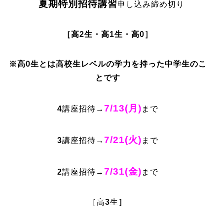
夏期特別招待講習
申し込み締め切り
［高2生・高1生・高0］
※高0生とは高校生レベルの学力を持った中学生のこ
とです
7/13(月)
4
講座招待→
まで
7/21(火)
3
講座招待→
まで
7/31(金)
2
講座招待→
まで
［高
3
生
］