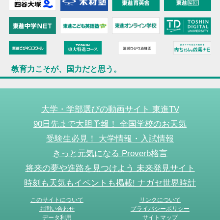
教育力こそが、国力だと思う。
大学・学部選びの動画サイト 東進TV
90日先まで大胆予報！ 全国学校のお天気
受験生必見！ 大学情報・入試情報
きっと元気になる Proverb格言
将来の夢や進路を見つけよう 未来発見サイト
時刻も天気もイベントも掲載! ナガセ世界時計
このサイトについて
リンクについて
お問い合わせ
プライバシーポリシー
データ利用
サイトマップ