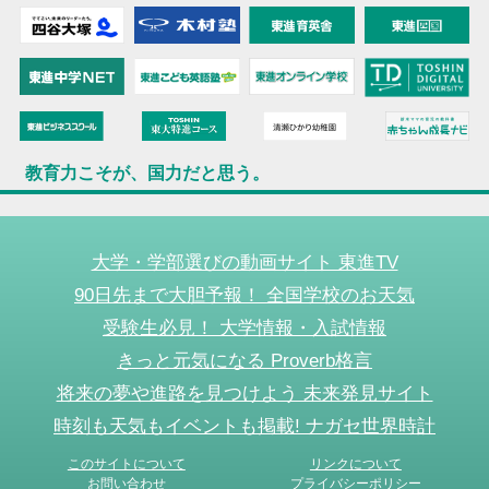
教育力こそが、国力だと思う。
大学・学部選びの動画サイト 東進TV
90日先まで大胆予報！ 全国学校のお天気
受験生必見！ 大学情報・入試情報
きっと元気になる Proverb格言
将来の夢や進路を見つけよう 未来発見サイト
時刻も天気もイベントも掲載! ナガセ世界時計
このサイトについて
リンクについて
お問い合わせ
プライバシーポリシー