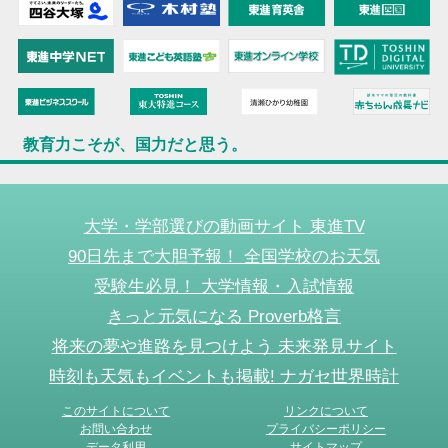
教育力こそが、国力だと思う。
大学・学部選びの動画サイト 東進TV
90日先まで大胆予報！ 全国学校のお天気
受験生必見！ 大学情報・入試情報
きっと元気になる Proverb格言
将来の夢や進路を見つけよう 未来発見サイト
時刻も天気もイベントも掲載! ナガセ世界時計
このサイトについて
リンクについて
お問い合わせ
プライバシーポリシー
データ利用
サイトマップ