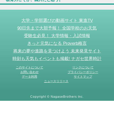
大学・学部選びの動画サイト 東進TV
90日先まで大胆予報！ 全国学校のお天気
受験生必見！ 大学情報・入試情報
きっと元気になる Proverb格言
将来の夢や進路を見つけよう 未来発見サイト
時刻も天気もイベントも掲載! ナガセ世界時計
このサイトについて
リンクについて
お問い合わせ
プライバシーポリシー
データ利用
サイトマップ
ニュースリリース
Copyright © NagaseBrothers Inc.