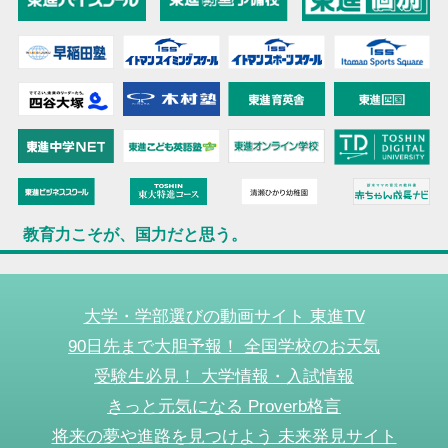
教育力こそが、国力だと思う。
大学・学部選びの動画サイト 東進TV
90日先まで大胆予報！ 全国学校のお天気
受験生必見！ 大学情報・入試情報
きっと元気になる Proverb格言
将来の夢や進路を見つけよう 未来発見サイト