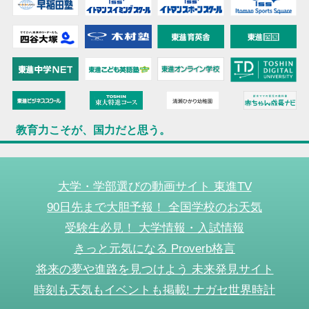
教育力こそが、国力だと思う。
大学・学部選びの動画サイト 東進TV
90日先まで大胆予報！ 全国学校のお天気
受験生必見！ 大学情報・入試情報
きっと元気になる Proverb格言
将来の夢や進路を見つけよう 未来発見サイト
時刻も天気もイベントも掲載! ナガセ世界時計