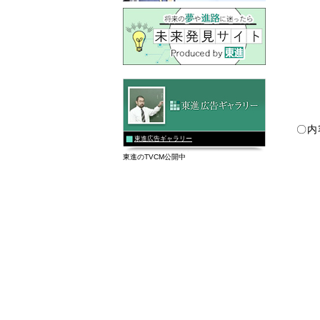
〇内
東進広告ギャラリー
東進のTVCM公開中