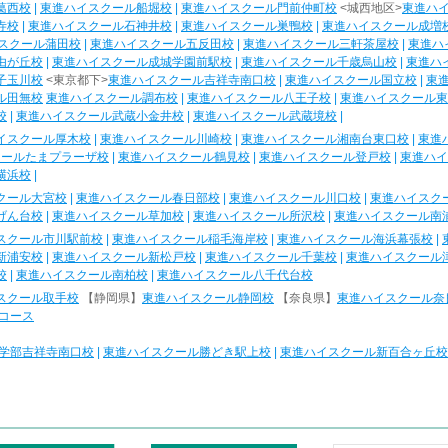
葛西校
|
東進ハイスクール船堀校
|
東進ハイスクール門前仲町校
<城西地区>
東進ハ
寺校
|
東進ハイスクール石神井校
|
東進ハイスクール巣鴨校
|
東進ハイスクール成増
スクール蒲田校
|
東進ハイスクール五反田校
|
東進ハイスクール三軒茶屋校
|
東進ハ
由が丘校
|
東進ハイスクール成城学園前駅校
|
東進ハイスクール千歳烏山校
|
東進ハ
子玉川校
<東京都下>
東進ハイスクール吉祥寺南口校
|
東進ハイスクール国立校
|
東
ル田無校
東進ハイスクール調布校
|
東進ハイスクール八王子校
|
東進ハイスクール東
校
|
東進ハイスクール武蔵小金井校
|
東進ハイスクール武蔵境校
|
イスクール厚木校
|
東進ハイスクール川崎校
|
東進ハイスクール湘南台東口校
|
東進
クールたまプラーザ校
|
東進ハイスクール鶴見校
|
東進ハイスクール登戸校
|
東進ハイ
横浜校
|
クール大宮校
|
東進ハイスクール春日部校
|
東進ハイスクール川口校
|
東進ハイスク
げん台校
|
東進ハイスクール草加校
|
東進ハイスクール所沢校
|
東進ハイスクール南
スクール市川駅前校
|
東進ハイスクール稲毛海岸校
|
東進ハイスクール海浜幕張校
|
新浦安校
|
東進ハイスクール新松戸校
|
東進ハイスクール千葉校
|
東進ハイスクール
校
|
東進ハイスクール南柏校
|
東進ハイスクール八千代台校
スクール取手校
【静岡県】
東進ハイスクール静岡校
【奈良県】
東進ハイスクール奈
コース
学部吉祥寺南口校
|
東進ハイスクール勝どき駅上校
|
東進ハイスクール新百合ヶ丘校