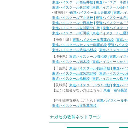
東進ハイスクール西新井校
|
東進ハイスクール西
東進ハイスクール荻窪校
|
東進ハイスクール高円
<城南地区>
東進ハイスクール大井町校
|
東進ハイ
東進ハイスクール下北沢校
|
東進ハイスクール自
東進ハイスクール中目黒校
|
東進ハイスクール二
東進ハイスクール立川駅北口校
|
東進ハイスクー
東進ハイスクール町田校
|
東進ハイスクール三鷹
【神奈川県】
東進ハイスクール青葉台校
|
東進ハ
東進ハイスクールセンター南駅前校
東進ハイス
東進ハイスクール武蔵小杉校
|
東進ハイスクール
【埼玉県】
東進ハイスクール浦和校
|
東進ハイス
東進ハイスクール志木校
|
東進ハイスクールせん
【千葉県】
東進ハイスクール我孫子校
|
東進ハイ
東進ハイスクール北習志野校
|
東進ハイスクール
東進ハイスクール船橋校
|
東進ハイスクール松戸
【茨城県】
東進ハイスクールつくば校
|
東進ハイ
【近くに校舎がない方はこちら】
東進 在宅受講
【中学部設置校舎はこちら】
東進ハイスクール中
東進ハイスクール海浜幕張校
|
ナガセの教育ネットワーク