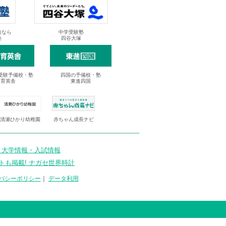
抜なら
中学受験塾
塾
四谷大塚
受験予備校・塾
四国の予備校・塾
進育英舎
東進四国
清瀬ひかり幼稚園
赤ちゃん成長ナビ
 大学情報・入試情報
トも掲載! ナガセ世界時計
バシーポリシー
｜
データ利用