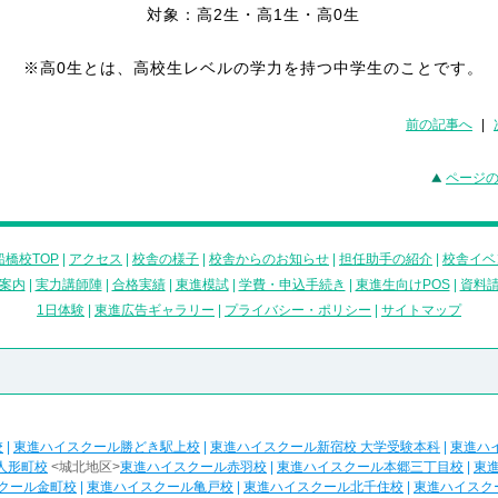
対象：高2生・高1生・高0生
※高0生とは、高校生レベルの学力を持つ中学生のことです。
前の記事へ
|
ページ
橋校TOP
|
アクセス
|
校舎の様子
|
校舎からのお知らせ
|
担任助手の紹介
|
校舎イベ
案内
|
実力講師陣
|
合格実績
|
東進模試
|
学費・申込手続き
|
東進生向けPOS
|
資料
1日体験
|
東進広告ギャラリー
|
プライバシー・ポリシー
|
サイトマップ
校
|
東進ハイスクール勝どき駅上校
|
東進ハイスクール新宿校 大学受験本科
|
東進ハ
人形町校
<城北地区>
東進ハイスクール赤羽校
|
東進ハイスクール本郷三丁目校
|
東
クール金町校
|
東進ハイスクール亀戸校
|
東進ハイスクール北千住校
|
東進ハイスク