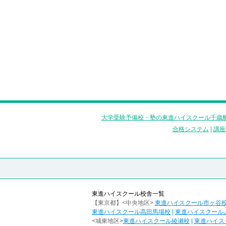
大学受験予備校・塾の東進ハイスクール千歳船
合格システム
|
講座
東進ハイスクール校舎一覧
【東京都】<中央地区>
東進ハイスクール市ヶ谷
東進ハイスクール高田馬場校
|
東進ハイスクール
<城東地区>
東進ハイスクール綾瀬校
|
東進ハイス