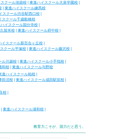
イスクール池袋校
|
東進ハイスクール大泉学園校
|
校
|
東進ハイスクール練馬校
イスクール渋谷駅西口校
|
イスクール千歳船橋校
進ハイスクール国分寺校
|
久留米校
|
東進ハイスクール府中校
|
ハイスクール新百合ヶ丘校
|
スクール平塚校
|
東進ハイスクール藤沢校
|
ール川越校
|
東進ハイスクール小手指校
|
浦和校
|
東進ハイスクール与野校
東進ハイスクール柏校
|
津田沼校
|
東進ハイスクール成田駅前校
|
良校
|
|
東進ハイスクール浦和校
|
教育力こそが、国力だと思う。