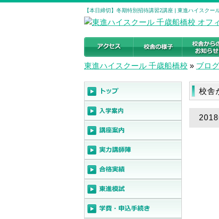
【本日締切】冬期特別招待講習2講座 | 東進ハイスクー
東進ハイスクール 千歳船橋校
»
ブロ
校舎
20