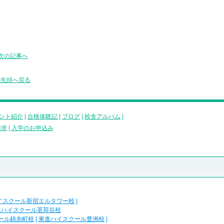
次の記事へ
の先頭へ戻る
ント紹介
|
合格体験記
|
ブログ
|
校舎アルバム
|
請求
|
入学のお申込み
イスクール新宿エルタワー校
|
進ハイスクール茗荷谷校
ール錦糸町校
|
東進ハイスクール豊洲校
|