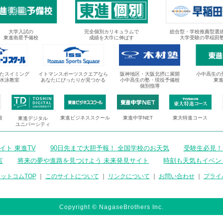
大学入試の
完全個別カリキュラムで
総合型・学校推薦型選
東進衛星予備校
成績を大巾に伸ばす
大学受験の早稲田
たスイミング
イトマンスポーツスクエアなら
阪神地区・大阪北摂に展開
小中高生の
水泳教室
あなたにぴったりが見つかる
小中高生の塾・現役予備校
東
個別指導
校
東進ビジネススクール
東進中学NET
東大特進コース
東進デジタル
ユニバーシティ
ト 東進TV
90日先まで大胆予報！ 全国学校のお天気
受験生必見！
言
将来の夢や進路を見つけよう 未来発見サイト
時刻も天気もイベン
ットコムTOP
｜
このサイトについて
｜
リンクについて
｜
お問い合わせ
｜
プライ
Copyright © NagaseBrothers Inc.