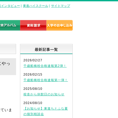
長インタビュー
|
東進ハイスクール
|
サイトマップ
最新記事一覧
2026/02/27
にやっ
千歳船橋校合格速報第2弾！
2026/02/15
千歳船橋校合格速報第一弾！
2025/08/10
校舎から休館日のお知らせ
2024/08/10
【お知らせ】東進ちとふな夏
れていま
の個別相談会