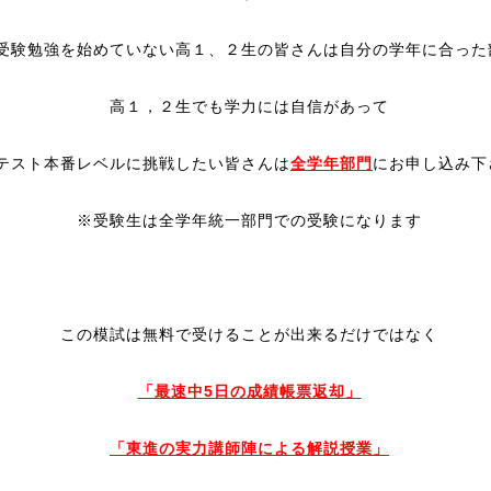
受験勉強を始めていない高１、２生の皆さんは自分の学年に合った
高１，２生でも学力には自信があって
テスト本番レベルに挑戦したい皆さんは
全学年部門
にお申し込み下
※受験生は全学年統一部門での受験になります
この模試は無料で受けることが出来るだけではなく
「最速中5日の成績帳票返却」
「東進の実力講師陣による解説授業」