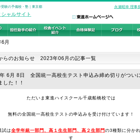
大学受験の予備校・塾｜東京都
永瀬昭幸 理事
年6月
からのお知らせ 2023年06月の記事一覧
23年 6月 8日 全国統一高校生テスト申込み締め切りがつい
ました！！
ただいま東進ハイスクール千歳船橋校では
無料の全国統一高校生テストの申込みを受け付けています！
模試は
全学年統一部門、高１生生部門
、
高２生部門
の3種類に分か
す