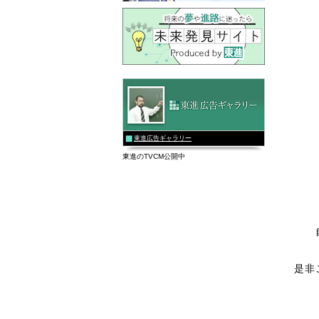
東進広告ギャラリー
東進のTVCM公開中
是非