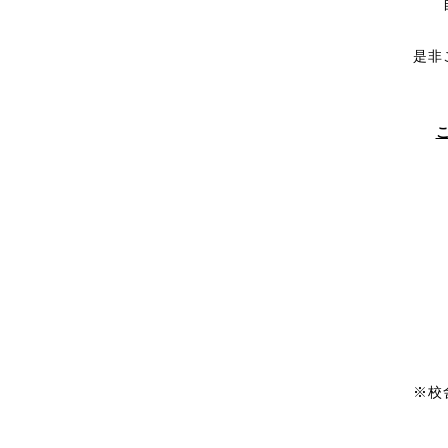
是非
※校