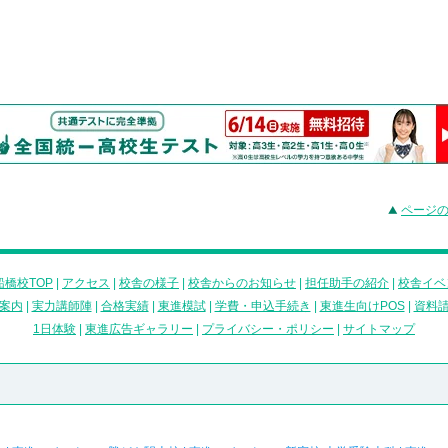
ページ
橋校TOP
|
アクセス
|
校舎の様子
|
校舎からのお知らせ
|
担任助手の紹介
|
校舎イベ
案内
|
実力講師陣
|
合格実績
|
東進模試
|
学費・申込手続き
|
東進生向けPOS
|
資料
1日体験
|
東進広告ギャラリー
|
プライバシー・ポリシー
|
サイトマップ