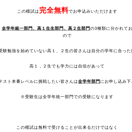
完全無料
この模試は
でお申込みいただけます
、
全学年統一部門、高１生生部門
、
高２生部門
の3種類に分かれて
ので
受験勉強を始めていない高１、２生の皆さんは自分の学年に合った
高１，２生でも学力には自信があって
テスト本番レベルに挑戦したい皆さんは
全学年部門
にお申し込み下
※受験生は全学年統一部門での受験になります
この模試は無料で受けることが出来るだけではなく