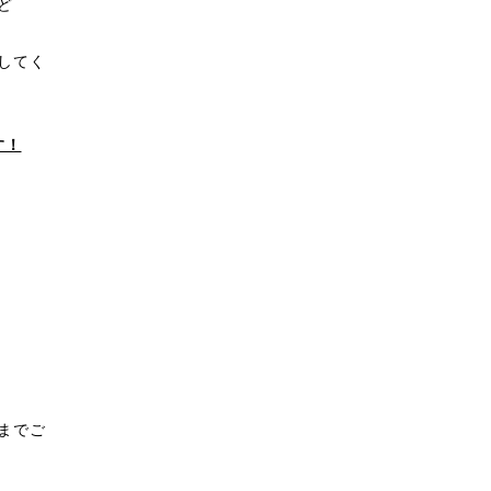
ど
してく
す！
までご