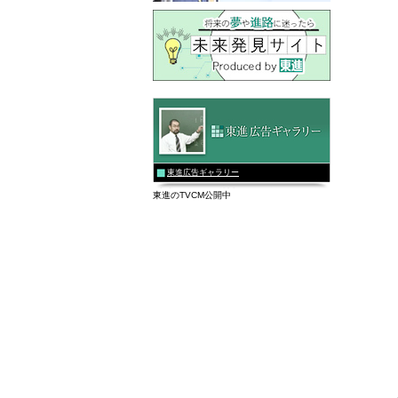
東進広告ギャラリー
東進のTVCM公開中