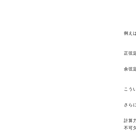
例え
正弦
余弦
こう
さら
計算
不可