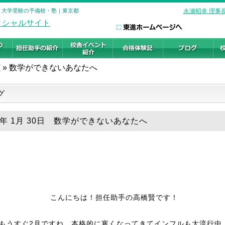
校 大学受験の予備校・塾｜東京都
永瀬昭幸 理事
グ
»
数学ができないあなたへ
グ
19年 1月 30日 数学ができないあなたへ
こんにちは！担任助手の高橋賢です！
もうすぐ2月ですね。本格的に寒くなってきてインフルも大流行中