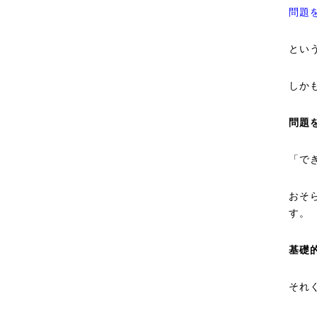
問題
とい
しか
問題
「で
おそ
す。
基礎
それ