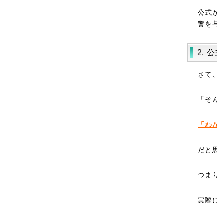
公式
響を
2.
さて
「そ
「わ
だと
つま
実際