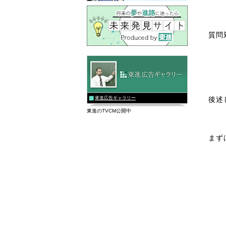
質問
東進広告ギャラリー
後述
東進のTVCM公開中
まず