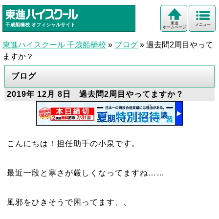
東進
千歳船橋校
オフィシャルサイト
メニュー
ホームページ
東進ハイスクール 千歳船橋校
»
ブログ
»
過去問2周目やって
ますか？
ブログ
2019年 12月 8日 過去問2周目やってますか？
こんにちは！担任助手の小泉です。
最近一段と寒さが厳しくなってますね
……
風邪をひきそうで困ってます、、