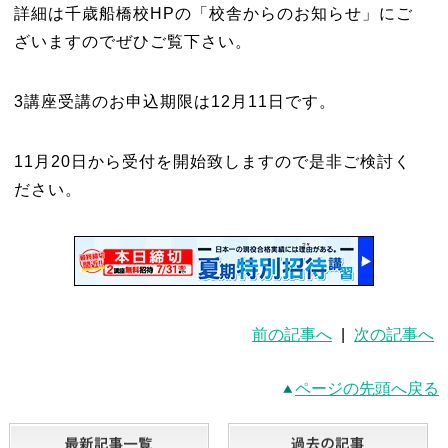
詳細は千歳船橋校
HP
の「校舎からのお知らせ」にご
ざいますのでぜひご覧下さい。
3
講座受講のお申込期限は
12
月
11
日です。
11
月
20
日から受付を開始致しますので是非ご検討く
ださい。
前の記事へ
|
次の記事へ
ページの先頭へ戻る
最新記事一覧