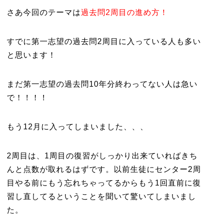
さあ今回のテーマは
過去問
2
周目の進め方！
すでに第一志望の過去問
2
周目に入っている人も多い
と思います！
まだ第一志望の過去問
10
年分終わってない人は急い
で！！！！
もう
12
月に入ってしまいました、、、
2
周目は、
1
周目の復習がしっかり出来ていればきち
んと点数が取れるはずです。以前生徒にセンター
2
周
目やる前にもう忘れちゃってるからもう
1
回直前に復
習し直してるということを聞いて驚いてしまいまし
た。