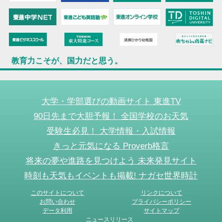
教育力こそが、国力だと思う。
大学・学部選びの動画サイト 東進TV
90日先まで大胆予報！ 全国学校のお天気
受験生必見！ 大学情報・入試情報
きっと元気になる Proverb格言
将来の夢や進路を見つけよう 未来発見サイト
時刻も天気もイベントも掲載! ナガセ世界時計
このサイトについて
リンクについて
お問い合わせ
プライバシーポリシー
データ利用
サイトマップ
ニュースリリース