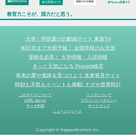
教育力こそが、国力だと思う。
大学・学部選びの動画サイト 東進TV
90日先まで大胆予報！ 全国学校のお天気
受験生必見！ 大学情報・入試情報
きっと元気になる Proverb格言
将来の夢や進路を見つけよう 未来発見サイト
時刻も天気もイベントも掲載! ナガセ世界時計
このサイトについて
リンクについて
お問い合わせ
プライバシーポリシー
データ利用
サイトマップ
ニュースリリース
Copyright © NagaseBrothers Inc.