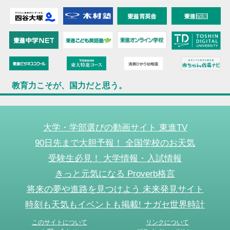
教育力こそが、国力だと思う。
大学・学部選びの動画サイト 東進TV
90日先まで大胆予報！ 全国学校のお天気
受験生必見！ 大学情報・入試情報
きっと元気になる Proverb格言
将来の夢や進路を見つけよう 未来発見サイト
時刻も天気もイベントも掲載! ナガセ世界時計
このサイトについて
リンクについて