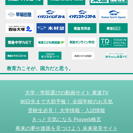
教育力こそが、国力だと思う。
大学・学部選びの動画サイト 東進TV
90日先まで大胆予報！ 全国学校のお天気
受験生必見！ 大学情報・入試情報
きっと元気になる Proverb格言
将来の夢や進路を見つけよう 未来発見サイト