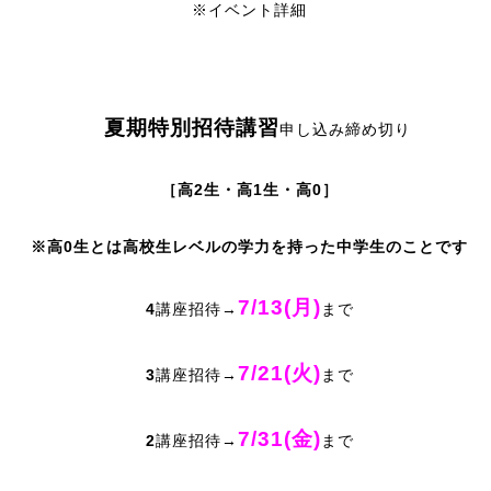
※イベント詳細
夏期特別招待講習
申し込み締め切り
［高2生・高1生・高0］
※高0生とは高校生レベルの学力を持った中学生のことです
7/13(月)
4
講座招待→
まで
7/21(火)
3
講座招待→
まで
7/31(金)
2
講座招待→
まで