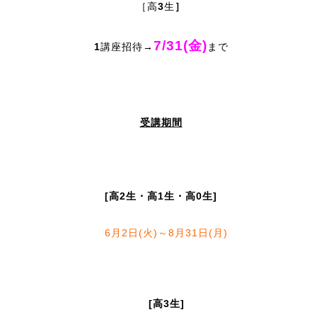
［高
3
生
］
7/31(金)
1
講座招待→
まで
受講期間
[高2生・高1生・高0生]
6月2日(火)～8月31日(月)
[高3生]