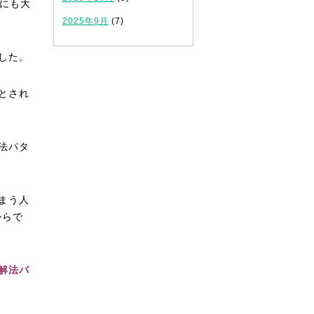
にも大
2025年9月
(7)
した。
とされ
法パタ
まう人
からで
解法パ