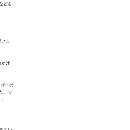
などを
思いま
おかげ
なぜその
た」で
す。
めてい