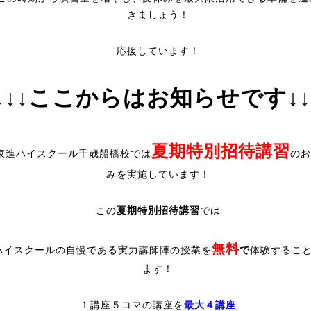
きましょう！
応援しています！
↓↓↓ここからはお知らせです↓↓
夏期特別招待講習
東進ハイスクール千歳船橋校では
のお
みを実施しています！
この
夏期特別招待講習
では
無料
ハイスクールの自慢である実力講師陣の授業を
で
体験するこ
ます！
１講座５コマの講座を
最大４講座