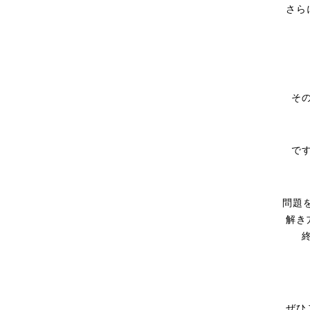
さら
そ
で
問題
解き
ぜひ