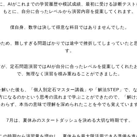
に、AIがこれまでの学習履歴や模試成績、最初に受ける診断テスト
もとに、自分に合ったレベルから演習内容を提案してくれます。
僕自身、数学は決して得意な科目ではありませんでした。
のため、難しすぎる問題ばかりでは途中で挫折してしまっていたと
す。
すが、定石問題演習ではAIが自分に合ったレベルを提案してくれた
で、無理なく演習を積み重ねることができました。
を解いた後も、「個人別定石マスター講義」や「解法STEP」で、
方になるのかという思考の流れまで学ぶことができたので、「解け
終わらず、本当の意味で理解を深められたことを今でも覚えていま
7月は、夏休みのスタートダッシュを決める大切な時期です。
この時期から演習量を増やし、夏休みを最大限活用できる準備を進