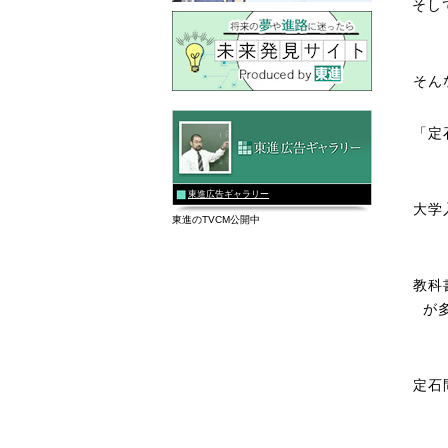
そし
そん
「定
東進広告ギャラリー
大学
東進のTVCM公開中
教科
が
定石