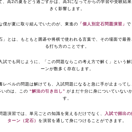
て、高2の夏をどう過ごすかは、高3になってからの学習や受験結果
きく影響します。
な僕が夏に取り組んでいたのが、東進の
「個人別定石問題演習」
で
石」とは、もともと囲碁や将棋で使われる言葉で、その場面で最善
る打ち方のことです。
入試でも同じように、「この問題ならこの考え方で解く」という解
ーンが数多く存在します。
書レベルの問題は解けても、入試問題になると急に手が止まってし
多いのは、この
“解法の引き出し”
がまだ十分に身についていない
す。
問題演習では、単元ごとの知識を覚えるだけでなく、
入試で頻出の
ターン（定石）
を演習を通して身につけることができます。