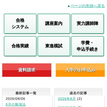
ページの先頭へ戻る
合格
講座案内
実力講師陣
システム
学費・
合格実績
東進模試
申込手続き
資料請求
入学のお申込み
最新記事一覧
2026/08/06
2026年8月
(2)
8月の勉強法