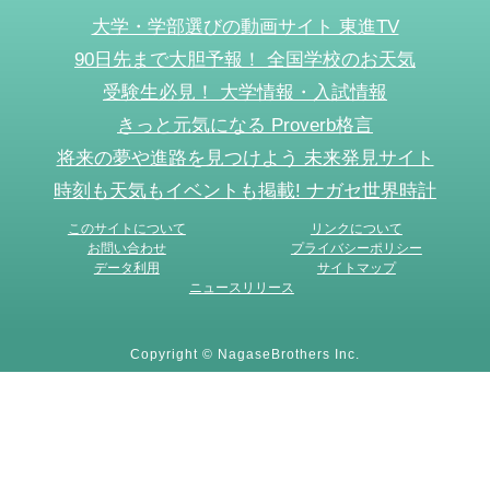
大学・学部選びの動画サイト 東進TV
90日先まで大胆予報！ 全国学校のお天気
受験生必見！ 大学情報・入試情報
きっと元気になる Proverb格言
将来の夢や進路を見つけよう 未来発見サイト
時刻も天気もイベントも掲載! ナガセ世界時計
このサイトについて
リンクについて
お問い合わせ
プライバシーポリシー
データ利用
サイトマップ
ニュースリリース
Copyright © NagaseBrothers Inc.