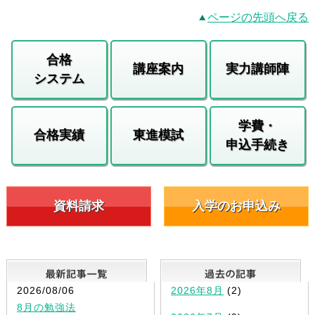
ページの先頭へ戻る
合格
講座案内
実力講師陣
システム
学費・
合格実績
東進模試
申込手続き
資料請求
入学のお申込み
最新記事一覧
2026/08/06
2026年8月
(2)
8月の勉強法