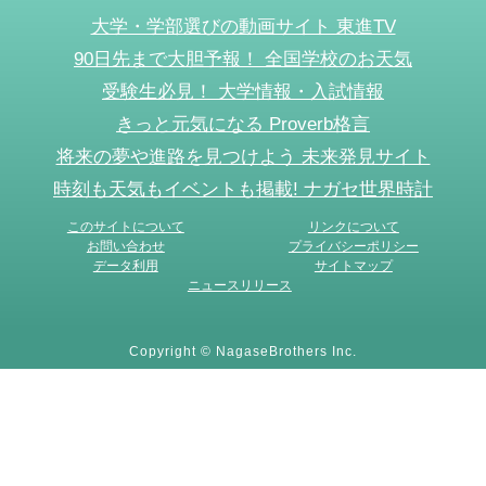
大学・学部選びの動画サイト 東進TV
90日先まで大胆予報！ 全国学校のお天気
受験生必見！ 大学情報・入試情報
きっと元気になる Proverb格言
将来の夢や進路を見つけよう 未来発見サイト
時刻も天気もイベントも掲載! ナガセ世界時計
このサイトについて
リンクについて
お問い合わせ
プライバシーポリシー
データ利用
サイトマップ
ニュースリリース
Copyright © NagaseBrothers Inc.